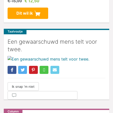
€ 15,99
€ 12,50
Dit wil ik
Taalvoutje
Een gewaarschuwd mens telt voor
twee.
Ik snap 'm niet
Column