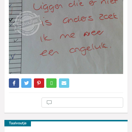
Taalvoutje