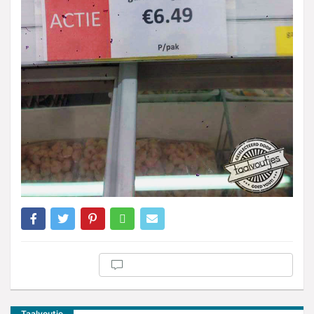
Taalvoutje