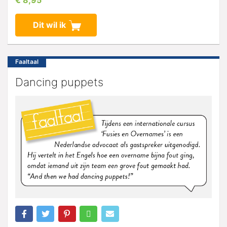
€ 8,95
Dit wil ik
Faaltaal
Dancing puppets