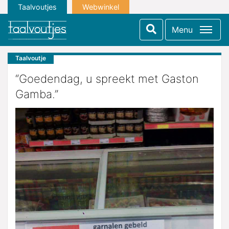
Taalvoutjes
Webwinkel
Menu
Taalvoutje
“Goedendag, u spreekt met Gaston
Gamba.”