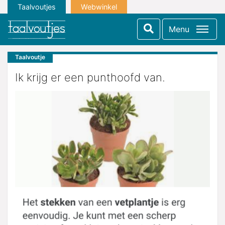
Taalvoutjes
Webwinkel
Menu
Taalvoutje
Ik krijg er een punthoofd van.