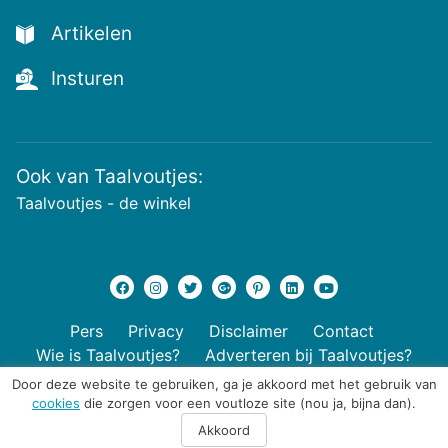
Artikelen
Insturen
Ook van Taalvoutjes:
Taalvoutjes - de winkel
Pers
Privacy
Disclaimer
Contact
Wie is Taalvoutjes?
Adverteren bij Taalvoutjes?
Door deze website te gebruiken, ga je akkoord met het gebruik van
cookies
die zorgen voor een voutloze site (nou ja, bijna dan).
© 2026 Taalvoutjes
Akkoord