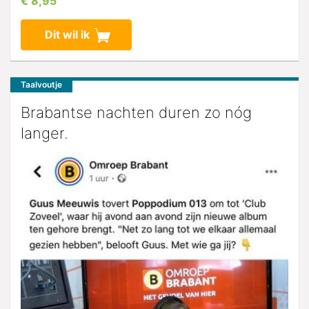
€ 8,95
Dit wil ik
Taalvoutje
Brabantse nachten duren zo nóg
langer.