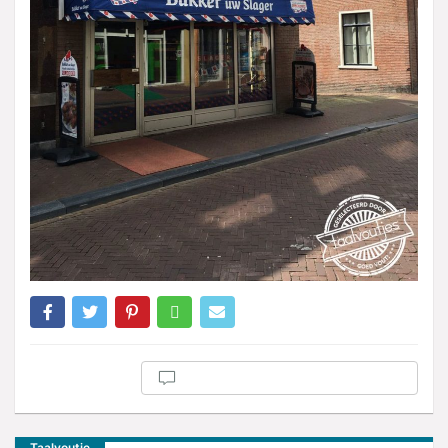
Taalvoutje