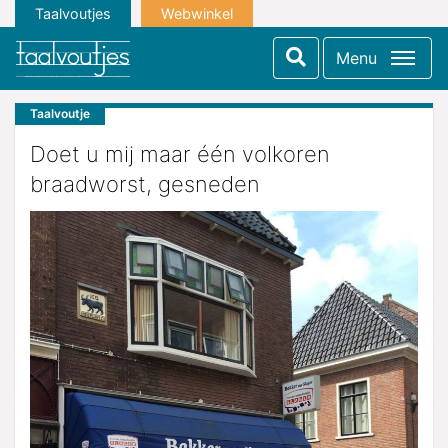
Taalvoutjes
Webwinkel
Menu
Taalvoutje
Doet u mij maar één volkoren
braadworst, gesneden