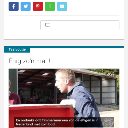
Taalvoutje
Énig zo’n man!