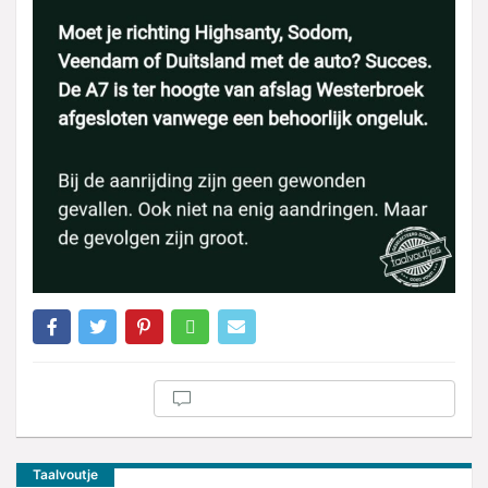
Taalvoutje