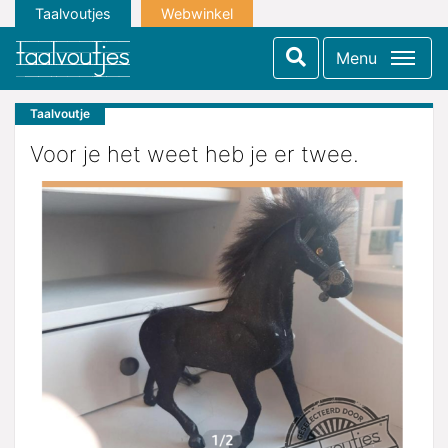
Taalvoutjes
Webwinkel
Menu
Taalvoutje
Voor je het weet heb je er twee.