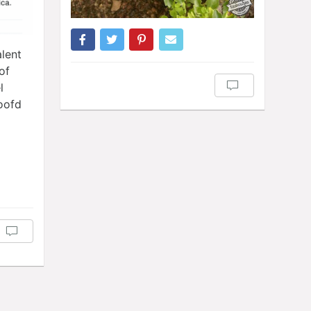
alent
of
l
oofd