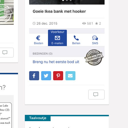
n?
Taalvoutje