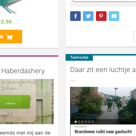
12,50
ik
Taalvoutje
Daar zit een luchtje 
 Haberdashery
…
reemds met mij aan de