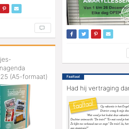
jes-
nagenda
25 (A5-formaat)
Faaltaal
Had hij vertraging da