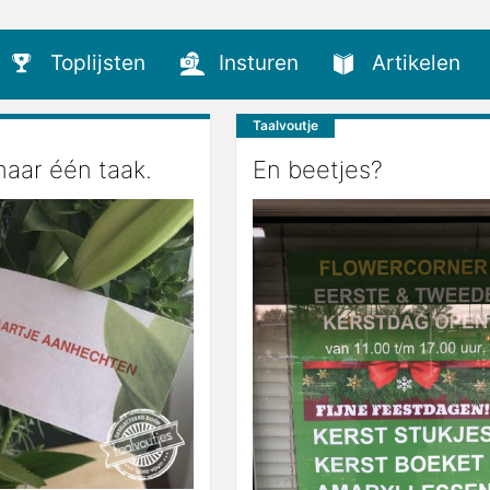
Toplijsten
Insturen
Artikelen
Taalvoutje
aar één taak.
En beetjes?