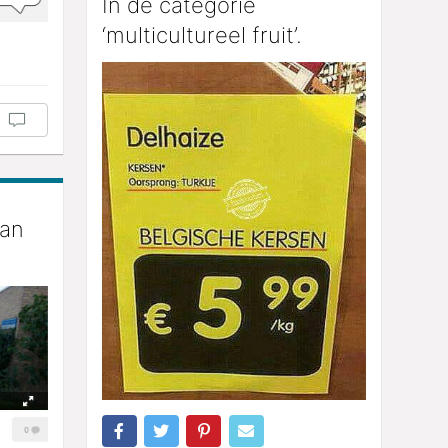
In de categorie
‘multicultureel fruit’.
aan