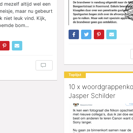
nd mezelf altijd wel een
meisje, maar nu gebeurt
k niet leuk vind. Kijk,
oemde bom...
Toplijst
10 x woordgrappenk
Jasper Schilder