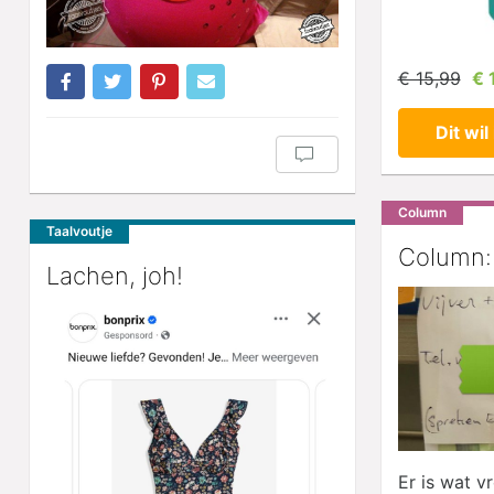
€ 15,99
€ 
Dit wil 
Column
Taalvoutje
Column:
Lachen, joh!
Er is wat v