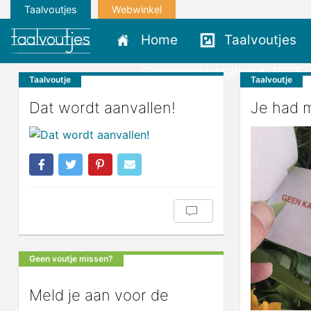
Taalvoutjes
Webwinkel
Home
Taalvoutjes
Grappigste taalvout 2025
Taalvoutje
Taalvoutje
Dat wordt aanvallen!
Je had m
Geen voutje missen?
Meld je aan voor de