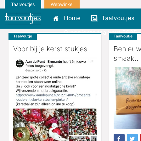
Taalvoutjes
Webwinkel
Home
Taalvoutjes
Grappigste taalvout 2025
Taalvoutje
Taalvoutje
Voor bij je kerst stukjes.
Benieuw
smaakt.