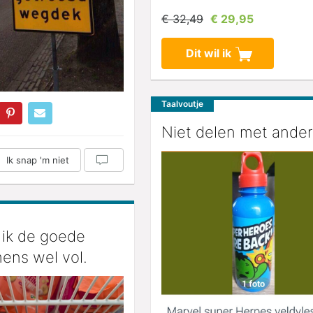
€ 32,49
€ 29,95
Dit wil ik
Taalvoutje
Niet delen met ander
Ik snap 'm niet
 ik de goede
ens wel vol.