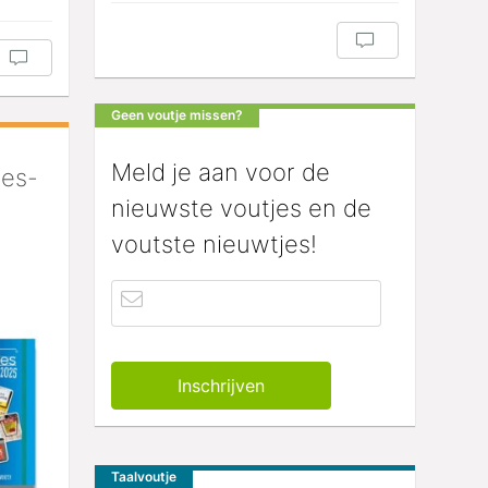
Geen voutje missen?
Meld je aan voor de
jes-
nieuwste voutjes en de
voutste nieuwtjes!
Taalvoutje