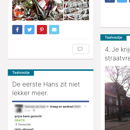
Taalvoutje
4. Je kri
straatvr
Taalvoutje
De eerste Hans zit niet
lekker meer.