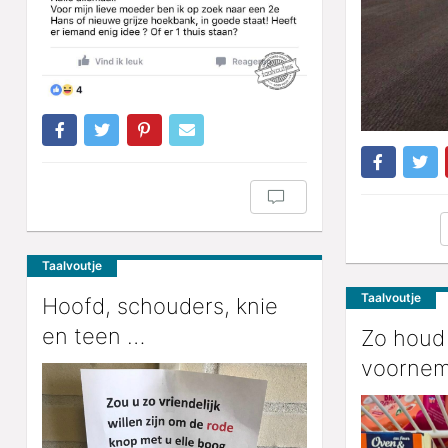
Taalvoutje
Taalvoutje
Hoofd, schouders, knie
en teen …
Zo houd
voornem