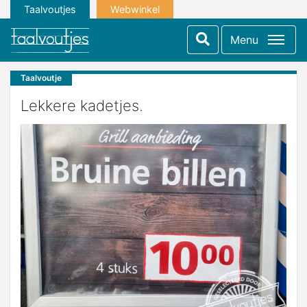
Taalvoutjes
Webwinkel
Menu
Taalvoutje
Lekkere kadetjes.