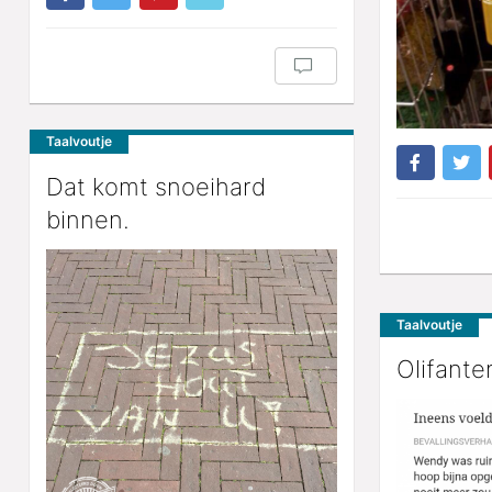
Taalvoutje
Dat komt snoeihard
binnen.
Taalvoutje
Olifante