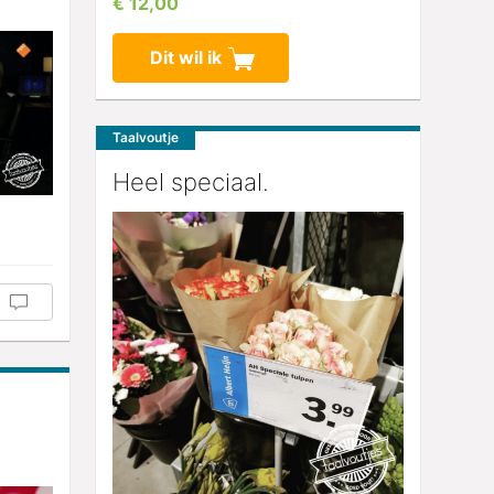
€ 12,00
Dit wil ik
Taalvoutje
Heel speciaal.