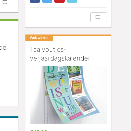
Webwinkel
 de
Taalvoutjes-
verjaardagskalender