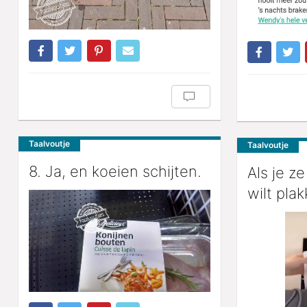
Taalvoutje
Taalvoutje
8. Ja, en koeien schijten.
Als je z
wilt plak