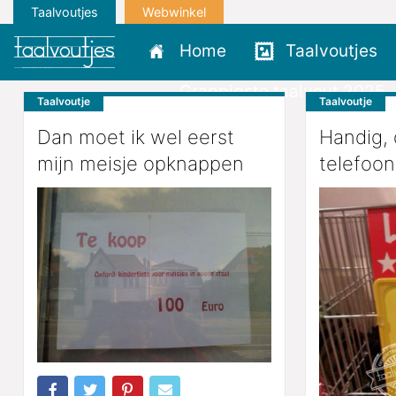
Taalvoutjes
Webwinkel
Home
Taalvoutjes
Grappigste taalvout 2025
Taalvoutje
Taalvoutje
Dan moet ik wel eerst
Handig, 
mijn meisje opknappen
telefoon