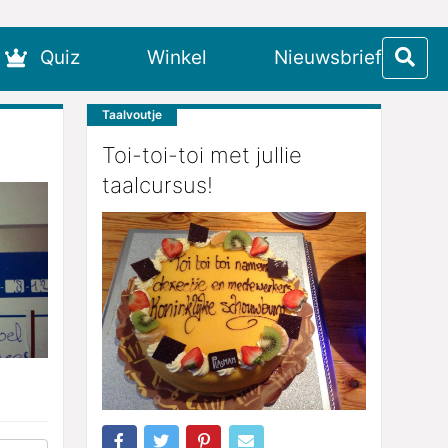
Quiz
Winkel
Nieuwsbrief
Taalvoutje
Toi-toi-toi met jullie
taalcursus!