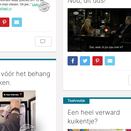
Nou, dit dus!
e vóór het behang
ken.
Taalvoutje
Een heel verward
kuikentje?