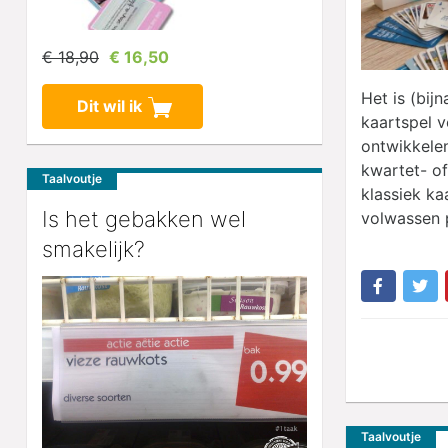
€ 18,90
€ 16,50
Het is (bij
Dit wil ik
kaartspel v
ontwikkele
kwartet- o
Taalvoutje
klassiek ka
Is het gebakken wel
volwassen p
smakelijk?
Taalvoutje