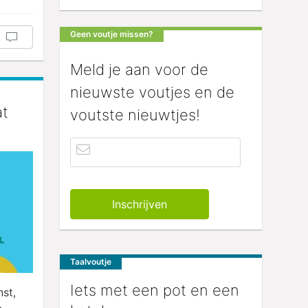
Geen voutje missen?
Meld je aan voor de
nieuwste voutjes en de
at
voutste nieuwtjes!
Taalvoutje
Iets met een pot en een
nst,