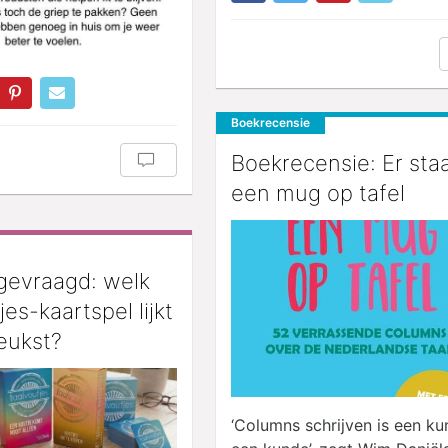
Boekrecensie
Boekrecensie: Er sta
een mug op tafel
gevraagd: welk
es-kaartspel lijkt
leukst?
‘Columns schrijven is een ku