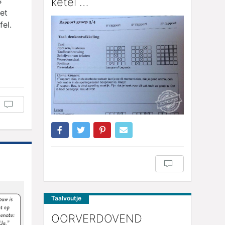
ketel …
s
het
el.
Taalvoutje
OORVERDOVEND