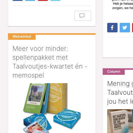
Webwinkel
Meer voor minder:
spellenpakket met
Taalvoutjes-kwartet én -
Column
memospel
Mening 
Taalvoutj
jou het 