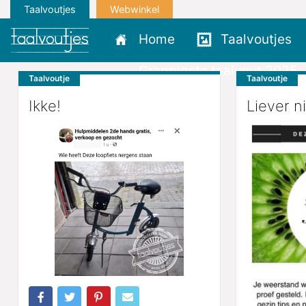
Taalvoutjes
Webwinkel
Home
Taalvoutjes
Grappigste taalvout 2025
Taalvoutje
Taalvoutje
Ikke!
Liever ni