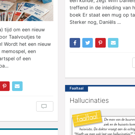
een kunde’, zegt Wim Daniël
treffend in de inleiding van 
boek Er staat een mug op taf
Sterker nog, Daniëls ...
na) tijd om een nieuw
oor Taalvoutjes te
n! Wordt het een nieuw
f memospel, een
artspel of een
a...
Faaltaal
Hallucinaties