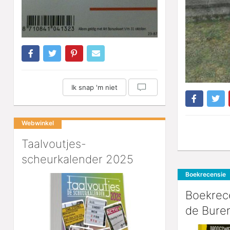
Ik snap 'm niet
Webwinkel
Taalvoutjes-
scheurkalender 2025
Boekrecensie
Boekrece
de Bure