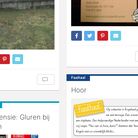
Faaltaal
Hoor
nsie: Gluren bij
n