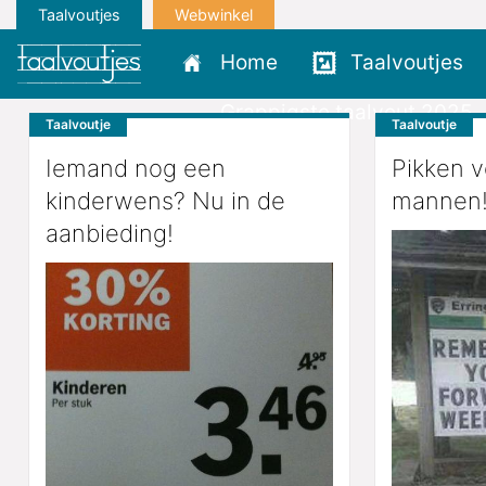
Taalvoutjes
Webwinkel
Home
Taalvoutjes
Grappigste taalvout 2025
Taalvoutje
Taalvoutje
Iemand nog een
Pikken v
kinderwens? Nu in de
mannen
aanbieding!