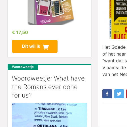
€ 17,50
Dit wil ik
Het Goede D
of het naar
“want dat ta
Woordweetje
Vlaams: de 
van het Ned
Woordweetje: What have
the Romans ever done
for us?