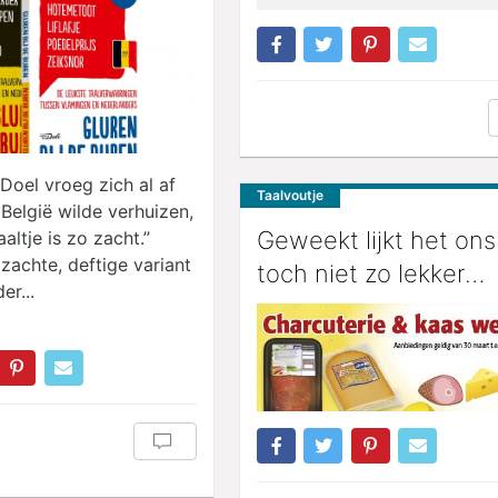
oel vroeg zich al af
Taalvoutje
 België wilde verhuizen,
Geweekt lijkt het ons
altje is zo zacht.”
zachte, deftige variant
toch niet zo lekker…
er...