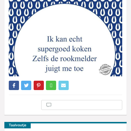
Taalvoutje