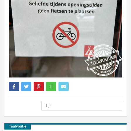
Taalvoutje