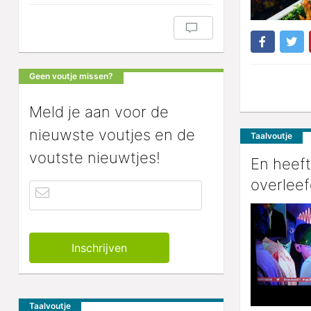
Geen voutje missen?
Meld je aan voor de
nieuwste voutjes en de
Taalvoutje
voutste nieuwtjes!
En heef
overleef
Taalvoutje