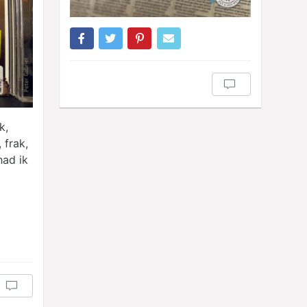
k,
, frak,
had ik