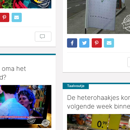
t oma het
d?
Taalvoutje
De heterohaakjes k
volgende week binn