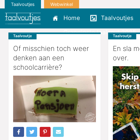
Taalvoutjes
Webwinkel
Home
Taalvoutjes
Grappigste taalvout 2025
Taalvoutje
Taalvoutje
Of misschien toch weer
En sla m
denken aan een
over.
schoolcarrière?