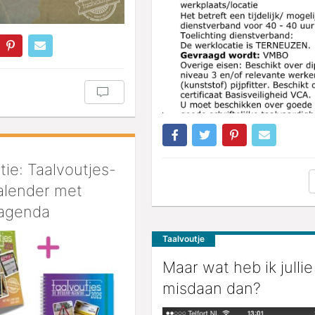
ie: Taalvoutjes-
alender met
agenda
Taalvoutje
Maar wat heb ik jullie
misdaan dan?