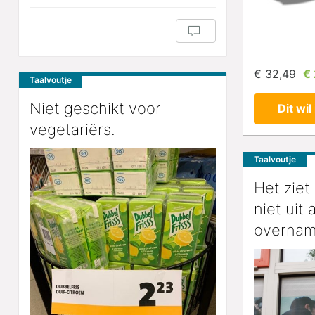
€ 32,49
€
Taalvoutje
Niet geschikt voor
Dit wil 
vegetariërs.
Taalvoutje
Het ziet 
niet uit 
overnam