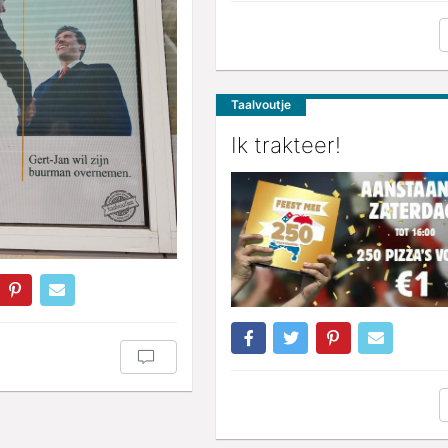
Taalvoutje
Ik trakteer!