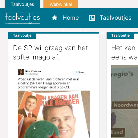
Taalvoutjes
Webwinkel
Home
Taalvoutjes
Grappigste taalvout 2025
Taalvoutje
Taalvoutje
De SP wil graag van het
Het kan 
softe imago af.
eens wat