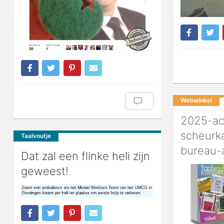
Webwinkel
2025-act
scheurk
Taalvoutje
bureau-
Dat zal een flinke heli zijn
geweest!