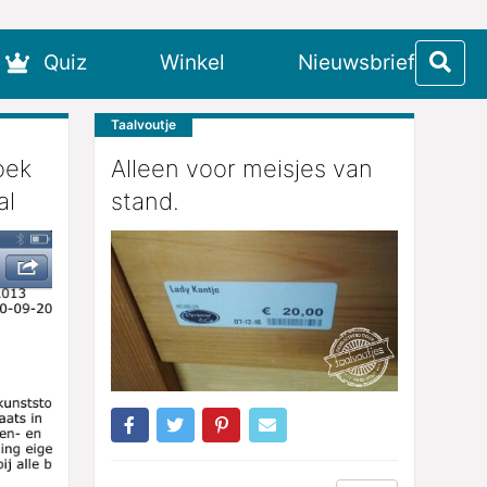
Quiz
Winkel
Nieuwsbrief
Taalvoutje
oek
Alleen voor meisjes van
al
stand.