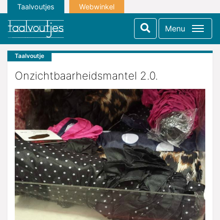
Taalvoutjes
Webwinkel
Menu
Taalvoutje
Onzichtbaarheidsmantel 2.0.