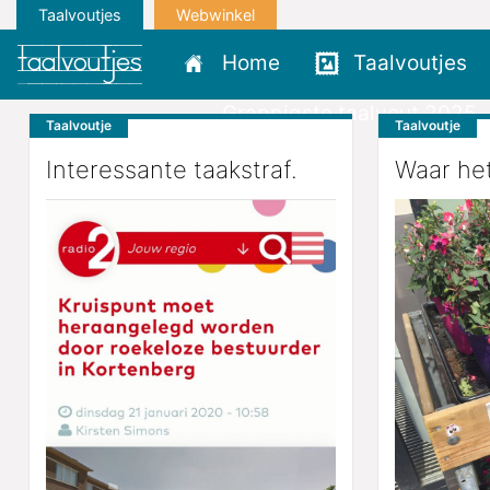
Taalvoutjes
Webwinkel
Home
Taalvoutjes
Grappigste taalvout 2025
Taalvoutje
Taalvoutje
Interessante taakstraf.
Waar het