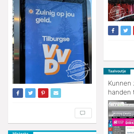
Taalvoutje
Kunnen 
handen 
Misteaks