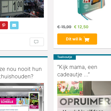
€ 15,99
€ 12,50
Dit wil ik
Taalvoutje
“Kijk mama, een
ze nou nooit hun
cadeautje …”
thuishouden?