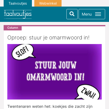
Taalvoutjes
Webwinkel
Menu
Column
Oproep: stuur je omarmwoord in!
Twentenaren weten het: koekjes die zacht zijn