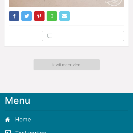
Ik wil meer zien!
Menu
Home