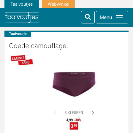
Taalvoutjes
Webwinkel
Menu
Taalvoutje
Goede camouflage.