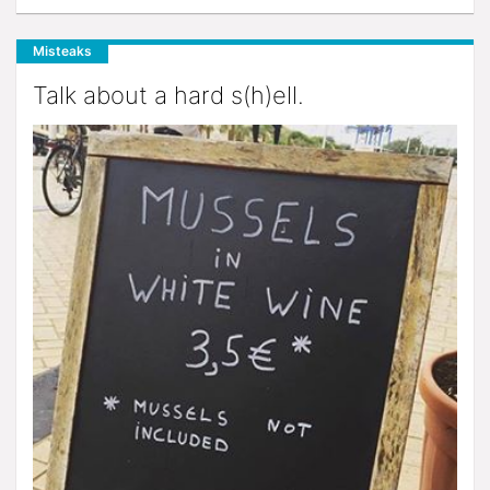
Misteaks
Talk about a hard s(h)ell.