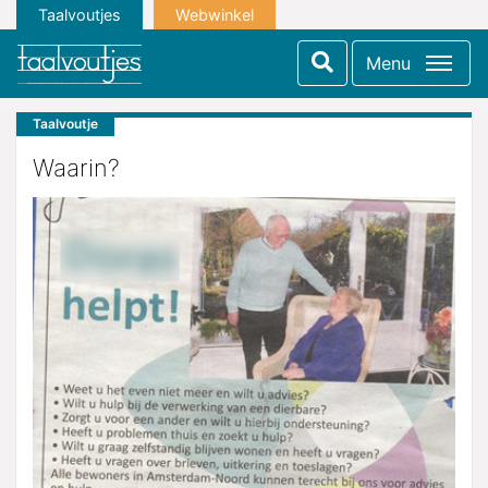
Taalvoutjes
Webwinkel
Menu
Taalvoutje
Waarin?