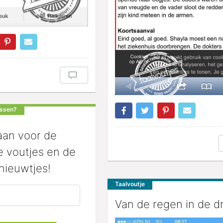
issen?
aan voor de
 voutjes en de
nieuwtjes!
Taalvoutje
Van de regen in de d