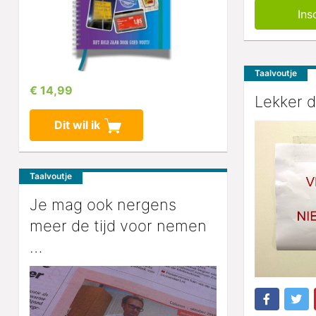
Taalvoutje
€ 14,99
Lekker d
Dit wil ik
Taalvoutje
Je mag ook nergens
meer de tijd voor nemen
…