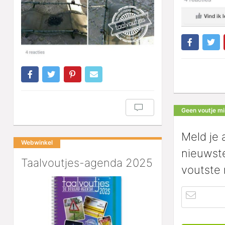
Geen voutje m
Meld je 
Webwinkel
nieuwste
Taalvoutjes-agenda 2025
voutste 