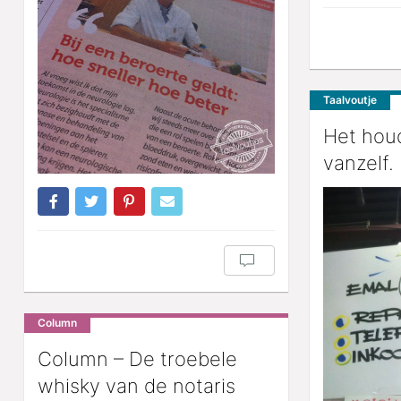
Taalvoutje
Het houd
vanzelf.
Column
Column – De troebele
whisky van de notaris