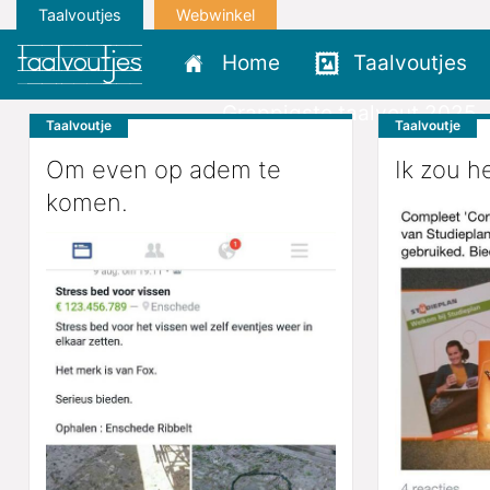
Taalvoutjes
Webwinkel
Home
Taalvoutjes
Grappigste taalvout 2025
Taalvoutje
Taalvoutje
Om even op adem te
Ik zou h
komen.