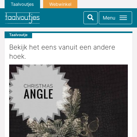
Taalvoutjes
Webwinkel
Menu
Taalvoutje
Bekijk het eens vanuit een andere
hoek.