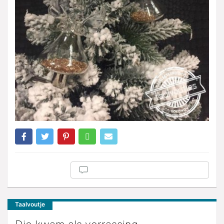
Taalvoutje