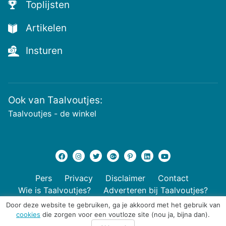
Toplijsten
Artikelen
Insturen
Ook van Taalvoutjes:
Taalvoutjes - de winkel
Pers
Privacy
Disclaimer
Contact
Wie is Taalvoutjes?
Adverteren bij Taalvoutjes?
Door deze website te gebruiken, ga je akkoord met het gebruik van
cookies
die zorgen voor een voutloze site (nou ja, bijna dan).
© 2026 Taalvoutjes