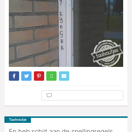
Taalvoutje
En heb schijt aan de spellingregels.