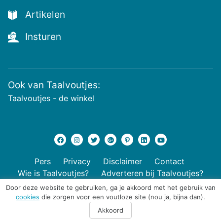
Artikelen
Insturen
Ook van Taalvoutjes:
Taalvoutjes - de winkel
Pers
Privacy
Disclaimer
Contact
Wie is Taalvoutjes?
Adverteren bij Taalvoutjes?
Door deze website te gebruiken, ga je akkoord met het gebruik van
cookies
die zorgen voor een voutloze site (nou ja, bijna dan).
© 2026 Taalvoutjes
Akkoord