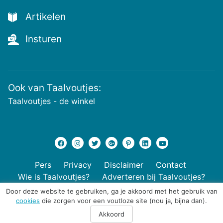
Artikelen
Insturen
Ook van Taalvoutjes:
Taalvoutjes - de winkel
Pers
Privacy
Disclaimer
Contact
Wie is Taalvoutjes?
Adverteren bij Taalvoutjes?
Door deze website te gebruiken, ga je akkoord met het gebruik van
cookies
die zorgen voor een voutloze site (nou ja, bijna dan).
© 2026 Taalvoutjes
Akkoord